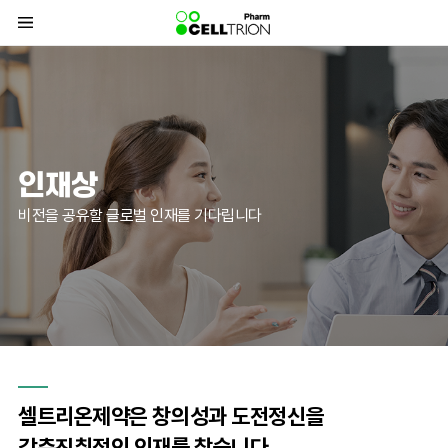
바
로
가
기
메
뉴
인재상
비전을 공유할 글로벌 인재를 기다립니다
셀트리온제약은 창의성과 도전정신을
갖춘
진취적인 인재를 찾습니다