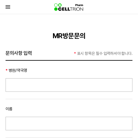
바
로
가
기
MR방문문의
메
뉴
문의사항 입력
표시 항목은 필수 입력하셔야 합니다.
병원/약국명
이름