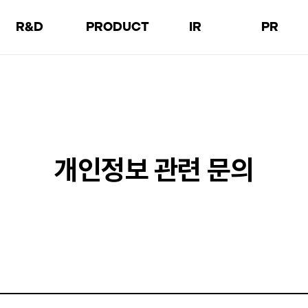
R&D
PRODUCT
IR
PR
소개
제품소개
재무정보
공지사항
연구 분야
제품소식
주가정보
보도자료
오픈이노베이션
Facilities
경영정보
브로슈어
공시
홍보영상
개인정보 관련 문의
실적자료
사진자료
감사보고서