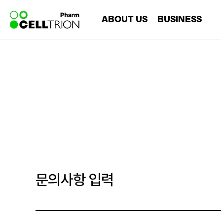
바
ABOUT US
BUSINESS
로
가
기
회사소개
Overview
메
리더십
Chemical
뉴
연혁
Biosimilar
CI
CMO
문의사항 입력