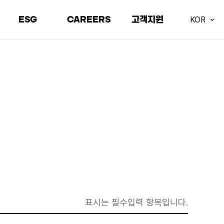
ESG
CAREERS
고객지원
KOR
환경
인재상
고객문의
사회
채용안내
오시는길
지배구조
채용공고
거래처전용
ESG 자료실
직무정보
입사지원
복지제도
표시는 필수입력 항목입니다.