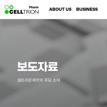
바
ABOUT US
BUSINESS
로
가
기
회사소개
Overview
메
리더십
Chemical
뉴
연혁
Biosimilar
CI
CMO
보도자료
셀트리온제약의 주요 소식