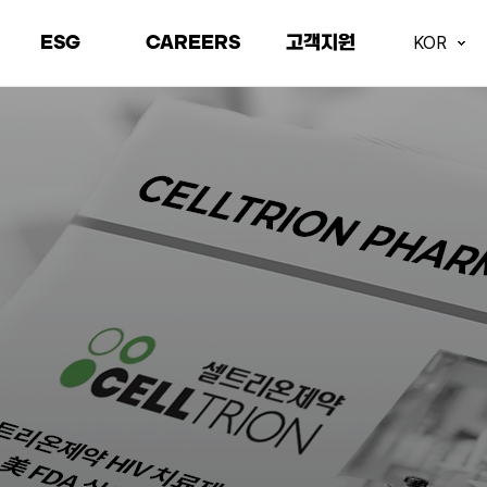
ESG
CAREERS
고객지원
KOR
환경
인재상
고객문의
사회
채용안내
오시는길
지배구조
채용공고
거래처전용
ESG 자료실
직무정보
입사지원
복지제도