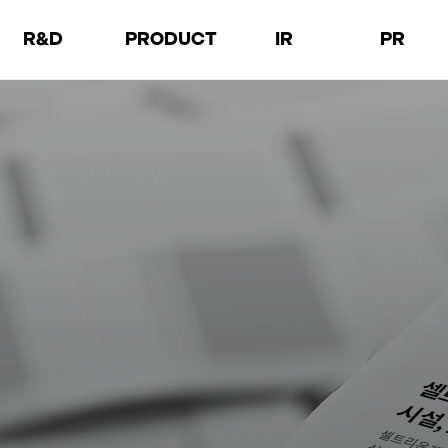
R&D
PRODUCT
IR
PR
소개
제품소개
재무정보
공지사항
연구 분야
제품소식
주가정보
보도자료
오픈이노베이션
Facilities
경영정보
브로슈어
공시
홍보영상
실적자료
사진자료
감사보고서